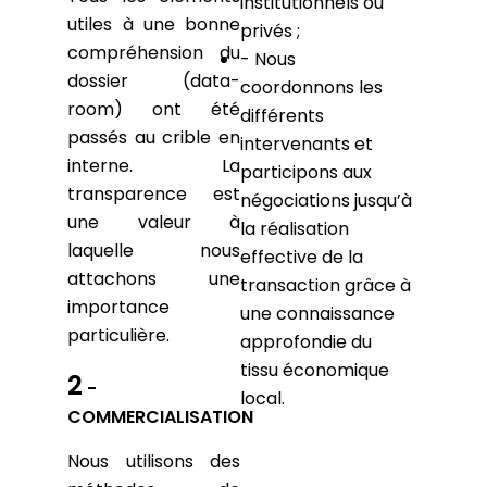
institutionnels ou
utiles à une bonne
privés ;
compréhension du
- Nous
dossier (data-
coordonnons les
room) ont été
différents
passés au crible en
intervenants et
interne. La
participons aux
transparence est
négociations jusqu’à
une valeur à
la réalisation
laquelle nous
effective de la
attachons une
transaction grâce à
importance
une connaissance
particulière.
approfondie du
tissu économique
2
-
local.
COMMERCIALISATION
Nous utilisons des