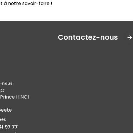
à notre savoir-faire !
Contactez-nous
-nous
MO
 Prince HINOI
peete
ées
41 97 77