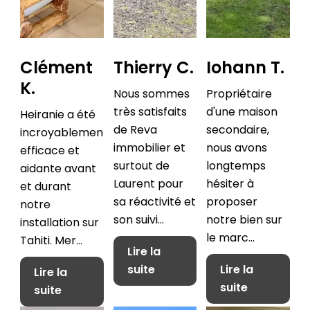
Clément
Thierry C.
Iohann T.
K.
Nous sommes
Propriétaire
très satisfaits
d'une maison
Heiranie a été
de Reva
secondaire,
incroyablement
immobilier et
nous avons
efficace et
surtout de
longtemps
aidante avant
Laurent pour
hésiter à
et durant
sa réactivité et
proposer
notre
son suivi...
notre bien sur
installation sur
le marc...
Tahiti. Mer...
Lire la
suite
Lire la
Lire la
suite
suite