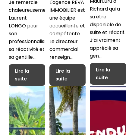
Mauruuru à
Je remercie
L'agence REVA
Richard qui a
chaleureusement
IMMOBILIER est
su être
Laurent
une équipe
disponible de
LONGO pour
accueillante et
suite et réactif.
son
compétente.
J’ai vraiment
professionnalisme,
Le directeur
apprécié sa
sa réactivité et
commercial
gen...
sa gentille...
renseign...
Lire la
Lire la
Lire la
suite
suite
suite