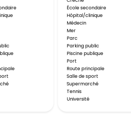
Crèche
ondaire
École secondaire
inique
Hôpital/clinique
Médecin
Mer
Parc
ublic
Parking public
blique
Piscine publique
Port
ncipale
Route principale
port
Salle de sport
rché
Supermarché
Tennis
Université