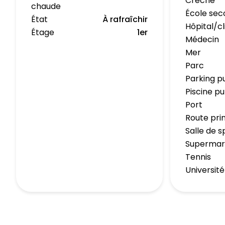
Crèche
chaude
École sec
État
À rafraîchir
Hôpital/cl
Étage
1er
Médecin
Mer
Parc
Parking p
Piscine pu
Port
Route pri
Salle de s
Superma
Tennis
Université