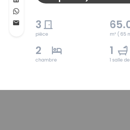
3
65.
pièce
m² ( 65 
2
1
chambre
1 salle d