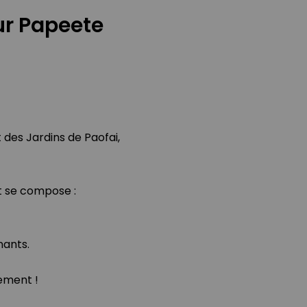
ur Papeete
des Jardins de Paofai,
nt se compose :
nants.
tement !