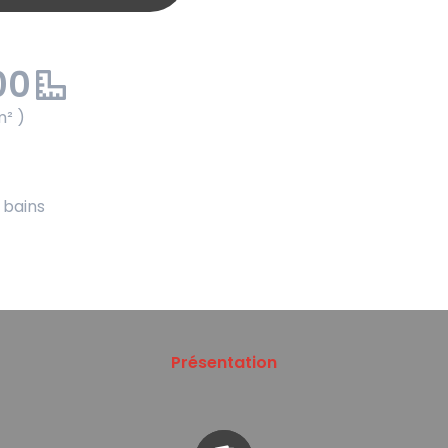
00
m² )
e bains
Présentation