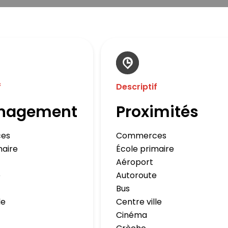
f
Descriptif
nagement
Proximités
es
Commerces
maire
École primaire
Aéroport
e
Autoroute
Bus
le
Centre ville
Cinéma