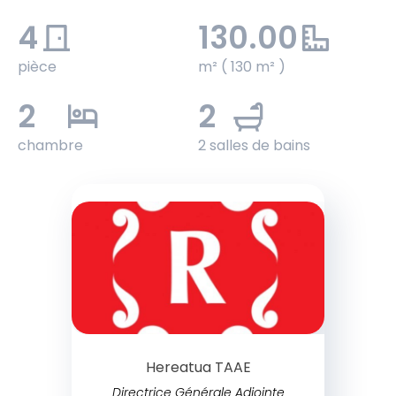
4
130.00
pièce
m² ( 130 m² )
2
2
chambre
2 salles de bains
Hereatua TAAE
Directrice Générale Adjointe