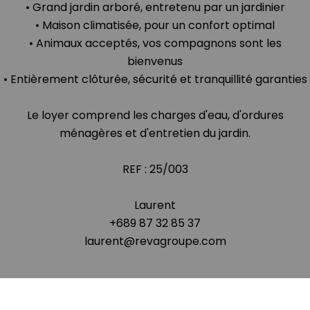
• Grand jardin arboré, entretenu par un jardinier
• Maison climatisée, pour un confort optimal
• Animaux acceptés, vos compagnons sont les
bienvenus
• Entièrement clôturée, sécurité et tranquillité garanties
Le loyer comprend les charges d'eau, d'ordures
ménagères et d'entretien du jardin.
REF : 25/003
Laurent
+689 87 32 85 37
laurent@revagroupe.com