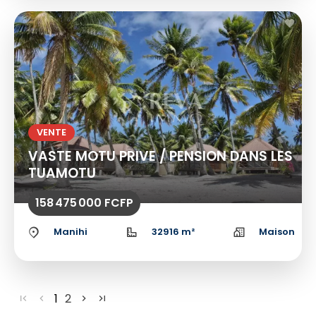
VENTE
VASTE MOTU PRIVE / PENSION DANS LES
TUAMOTU
158 475 000 FCFP
Manihi
32916 m²
Maison
1
2