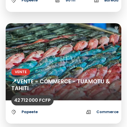
Papeete
90 m²
Bureau
VENTE
📍VENTE - COMMERCE - TUAMOTU &
TAHITI
42 712 000 FCFP
Papeete
Commerce