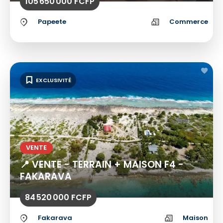
105 650 000 FCFP
Papeete
Commerce
EXCLUSIVITÉ
VENTE
📍 VENTE - TERRAIN + MAISON F4 -
FAKARAVA
84 520 000 FCFP
Fakarava
Maison