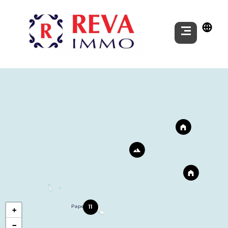
11
+
−