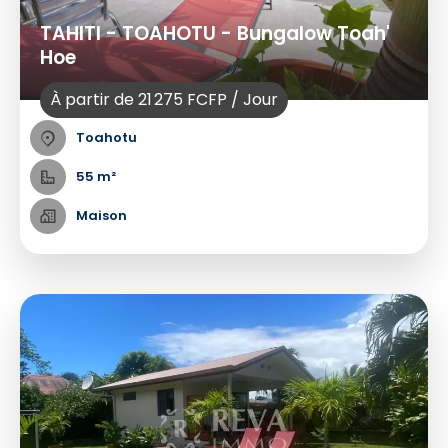
TAHITI - TOAHOTU - Bungalow Toah'
Hoe
À partir de 21 275 FCFP / Jour
Toahotu
55 m²
Maison