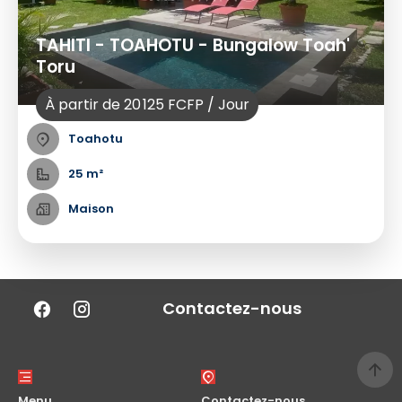
TAHITI - TOAHOTU - Bungalow Toah'
Toru
À partir de 20 125 FCFP / Jour
Toahotu
25 m²
Maison
Contactez-nous
Menu
Contactez-nous