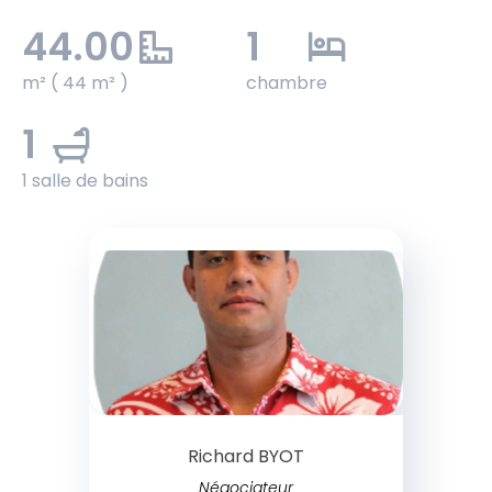
44.00
1
m² ( 44 m² )
chambre
1
1 salle de bains
Richard BYOT
Négociateur