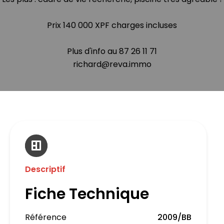
Prix 140 000 XPF charges incluses
Plus d'info au 87 26 11 71
richard@reva.immo
Descriptif
Fiche Technique
Référence
2009/BB