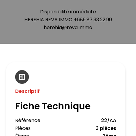
Disponibilité immédiate
HEREHIA REVA IMMO +689.87.33.22.90
herehia@reva.immo
Descriptif
Fiche Technique
Référence
22/AA
Pièces
3 pièces