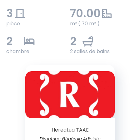
3
70.00
pièce
m² ( 70 m² )
2
2
chambre
2 salles de bains
Hereatua TAAE
Directrice Générale Adjointe