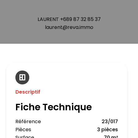
LAURENT +689 87 32 85 37
laurent@reva.immo
Descriptif
Fiche Technique
Référence
23/017
Pièces
3 pièces
Surface
70 m²