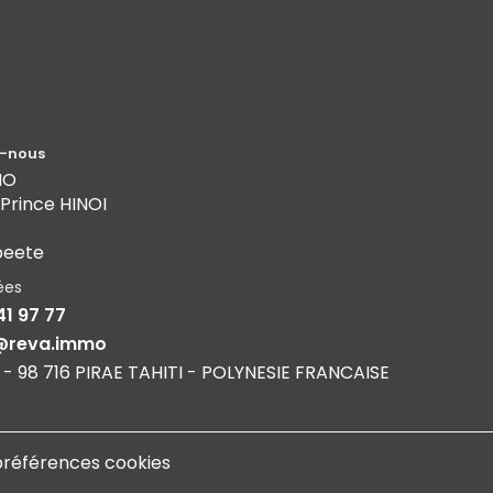
-nous
MO
 Prince HINOI
peete
ées
41 97 77
@reva.immo
 - 98 716 PIRAE TAHITI - POLYNESIE FRANCAISE
préférences cookies