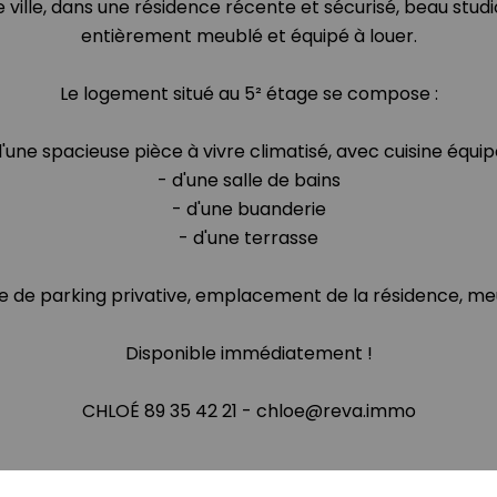
 ville, dans une résidence récente et sécurisé, beau stud
entièrement meublé et équipé à louer.
Le logement situé au 5² étage se compose :
d'une spacieuse pièce à vivre climatisé, avec cuisine équip
- d'une salle de bains
- d'une buanderie
- d'une terrasse
ace de parking privative, emplacement de la résidence, me
Disponible immédiatement !
CHLOÉ 89 35 42 21 - chloe@reva.immo