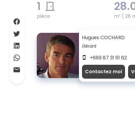
1
28.
pièce
m² ( 28 
Hugues COCHARD
Gérant
+689 87 31 61 62
Contactez moi
V