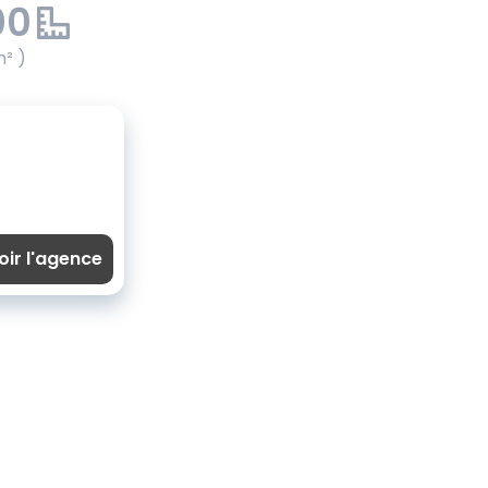
00
m² )
oir l'agence