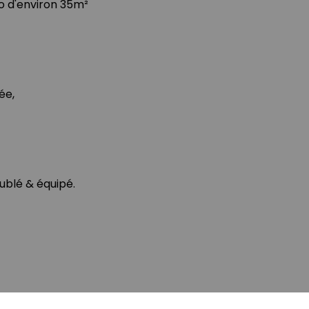
io d'environ 35m²
ée,
ublé & équipé.