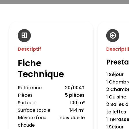
Descriptif
Descripti
Fiche
Presta
Technique
1 Séjour
1 Chambr
Référence
20/004T
2 Chamb
Pièces
5 pièces
1 Cuisine
Surface
100 m²
2 Salles 
Surface totale
144 m²
toilettes
Moyen d'eau
Individuelle
1 Terrass
chaude
1 Séjour