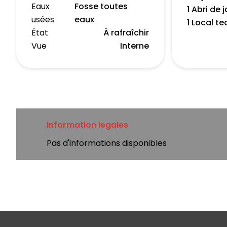
Eaux
Fosse toutes
1 Abri de 
usées
eaux
1 Local t
État
À rafraîchir
Vue
Interne
Information legales
Pas d'informations disponibles