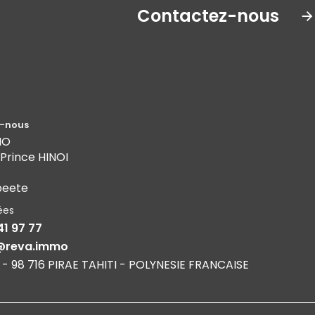
Contactez-nous
-nous
MO
 Prince HINOI
peete
ées
41 97 77
@reva.immo
 - 98 716 PIRAE TAHITI - POLYNESIE FRANCAISE