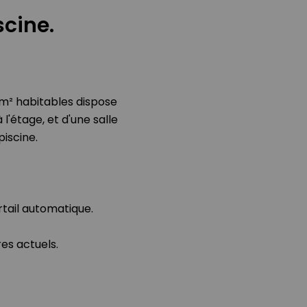
scine.
 m² habitables dispose
l'étage, et d'une salle
piscine.
rtail automatique.
res actuels.