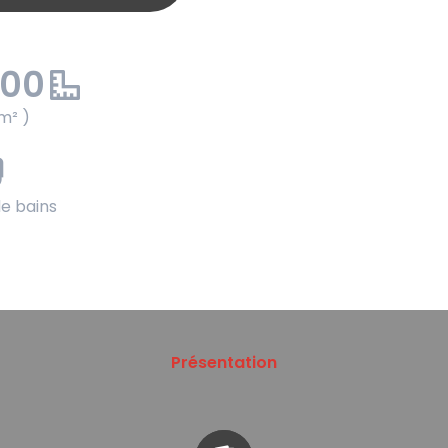
.00
m² )
de bains
Présentation