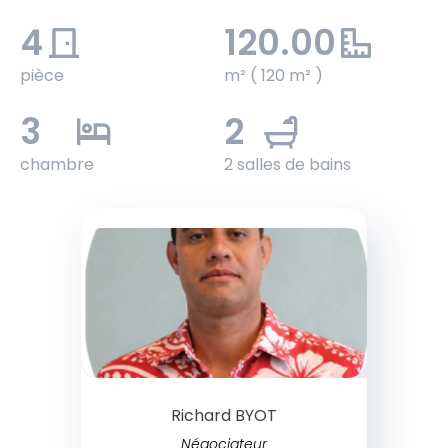
4
120.00
pièce
m² ( 120 m² )
3
2
chambre
2 salles de bains
Richard BYOT
Négociateur