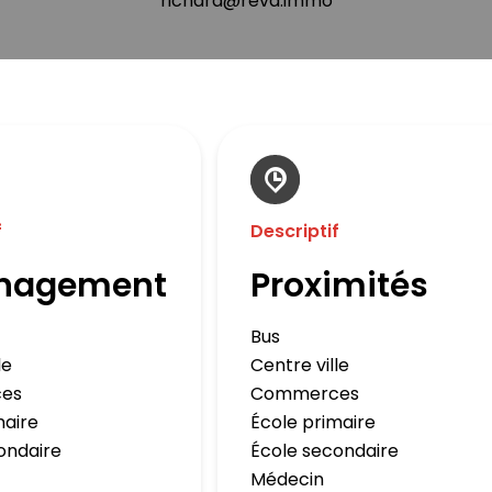
richard@reva.immo
f
Descriptif
nagement
Proximités
Bus
le
Centre ville
es
Commerces
maire
École primaire
ondaire
École secondaire
Médecin