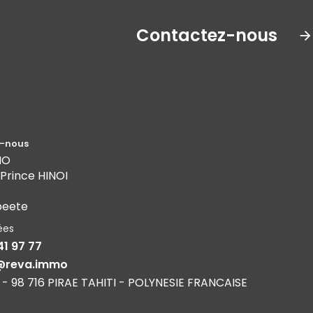
Contactez-nous
-nous
MO
 Prince HINOI
peete
ées
41 97 77
@reva.immo
 - 98 716 PIRAE TAHITI - POLYNESIE FRANCAISE