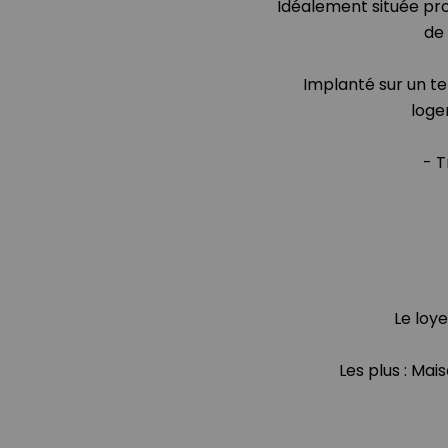
Idéalement située pro
de
Implanté sur un te
loge
- T
Le loye
Les plus : Mai