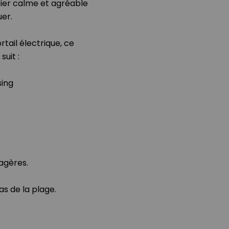
tier calme et agréable
er.
tail électrique, ce
uit :
sing
nagères.
as de la plage.