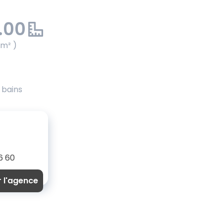
.00
 m² )
e bains
6 60
r l'agence