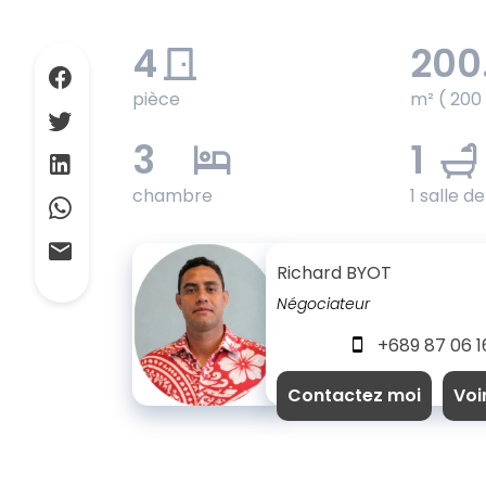
4
200
pièce
m² ( 200
3
1
chambre
1 salle d
Richard BYOT
Négociateur
+689 87 06 1
Contactez moi
Voi