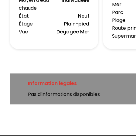
Moyen d'eau
Individuelle
Mer
chaude
Parc
État
Neuf
Plage
Étage
Plain-pied
Route pri
Vue
Dégagée Mer
Superma
Information legales
Pas d'informations disponibles