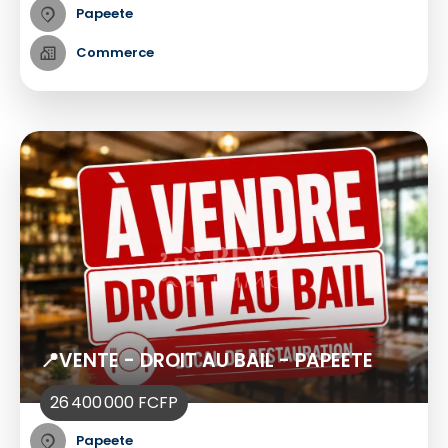
Papeete
Commerce
📍VENTE - DROIT AU BAIL - PAPEETE
26 400 000 FCFP
Papeete