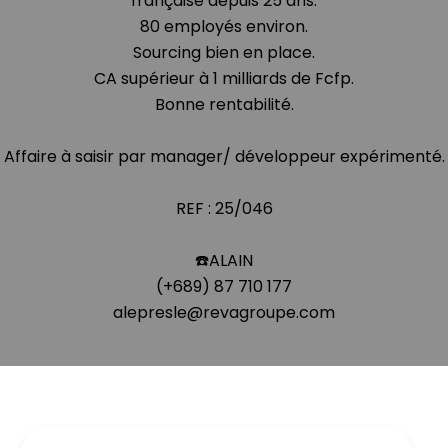
française depuis 25 ans.
80 employés environ.
Sourcing bien en place.
CA supérieur à 1 milliards de Fcfp.
Bonne rentabilité.
Affaire à saisir par manager/ développeur expérimenté.
REF : 25/046
☎️ALAIN
(+689) 87 710 177
alepresle@revagroupe.com