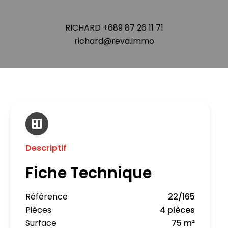
RICHARD +689 87 26 11 71
richard@reva.immo
Descriptif
Fiche Technique
Référence
22/165
Pièces
4 pièces
Surface
75 m²