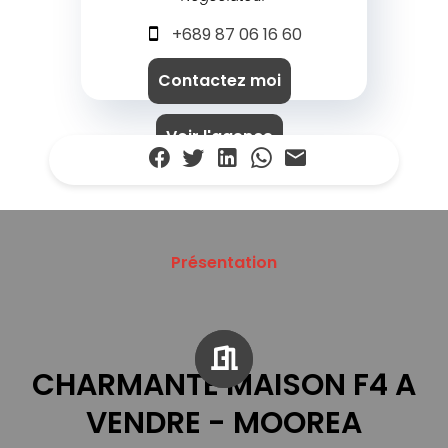
+689 87 06 16 60
Contactez moi
Voir l'agence
Présentation
CHARMANTE MAISON F4 A
VENDRE - MOOREA