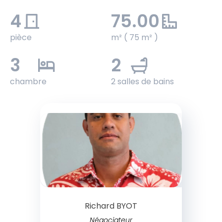
4
75.00
pièce
m² ( 75 m² )
3
2
chambre
2 salles de bains
Richard BYOT
Négociateur