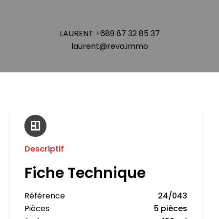
LAURENT +689 87 32 85 37
laurent@reva.immo
Descriptif
Fiche Technique
Référence
24/043
Pièces
5 pièces