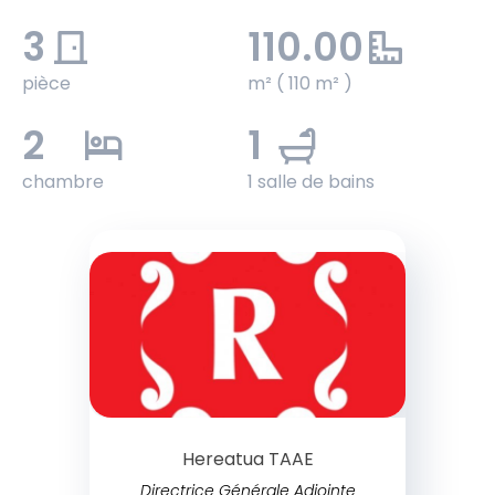
3
110.00
pièce
m² ( 110 m² )
2
1
chambre
1 salle de bains
Hereatua TAAE
Directrice Générale Adjointe