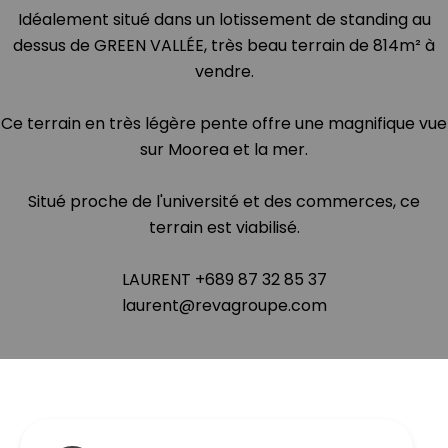
Idéalement situé dans un lotissement de standing au
dessus de GREEN VALLÉE, très beau terrain de 814m² à
vendre.
Ce terrain en très légère pente offre une magnifique vue
sur Moorea et la mer.
Situé proche de l'université et des commerces, ce
terrain est viabilisé.
LAURENT +689 87 32 85 37
laurent@revagroupe.com