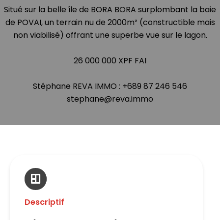
Situé sur la belle île de BORA BORA surplombant la baie
de POVAI, un terrain nu de 2000m² (constructible mais
non viabilisé) offrant une superbe vue sur le lagon.
26 000 000 XPF FAI
Stéphane REVA IMMO : +689 87 246 546
stephane@reva.immo
Descriptif